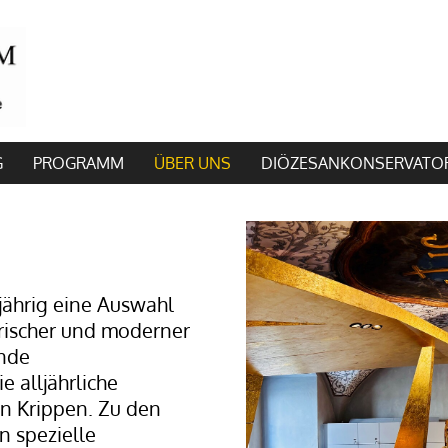
G
PROGRAMM
ÜBER UNS
DIÖZESANKONSERVATO
ährig eine Auswahl
rischer und moderner
lnde
e alljährliche
en Krippen. Zu den
 spezielle