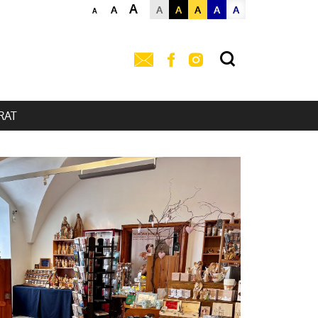
A
A
A
A
A
A
A
A
RAT