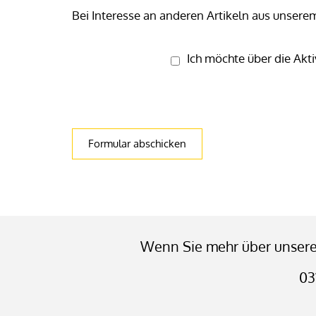
Bei Interesse an anderen Artikeln aus unserem
Ich möchte über die Ak
Secondary phone
Tracking ID
Session ID
Security token
Homepage
Wenn Sie mehr über unsere 
03