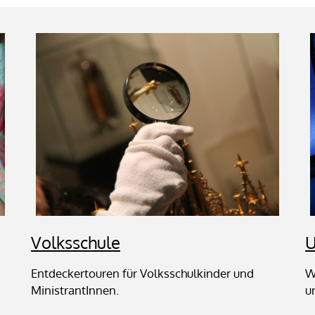
Volksschule
U
Entdeckertouren für Volksschulkinder und
W
MinistrantInnen.
u