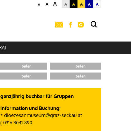
A
A
A
A
A
A
A
A
RAT
ganzjährig buchbar für Gruppen
Information und Buchung:
dioezesanmuseum@graz-seckau.at
*
(
0316 8041-890