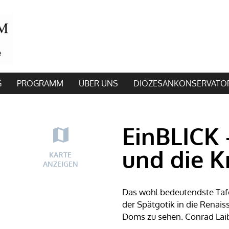
G
PROGRAMM
ÜBER UNS
DIÖZESANKONSERVATO
EinBLICK 
und die K
KARTE
ANZEIGEN
Das wohl bedeutendste Taf
der Spätgotik in die Renaiss
Doms zu sehen. Conrad Laib