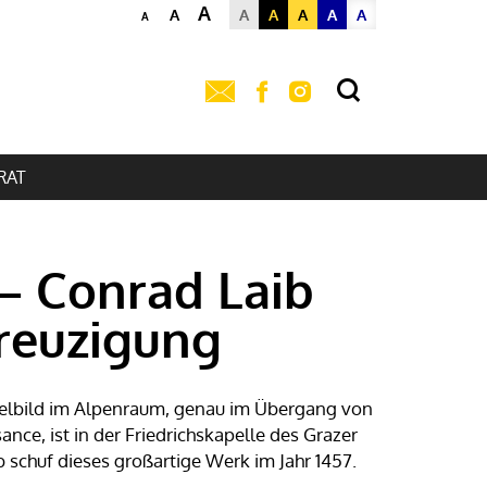
A
A
A
A
A
A
A
A
RAT
– Conrad Laib
reuzigung
elbild im Alpenraum, genau im Übergang von
ance, ist in der Friedrichskapelle des Grazer
 schuf dieses großartige Werk im Jahr 1457.