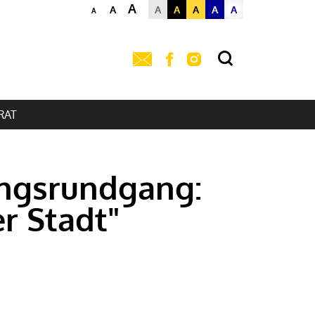
A
A
A
A
A
A
A
A
RAT
ungsrundgang:
er Stadt"