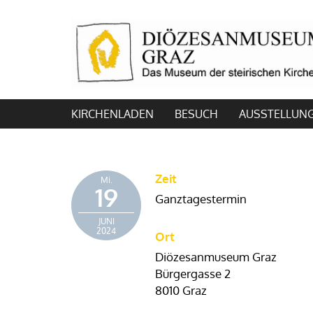
KIRCHENLADEN
BESUCH
AUSSTELLUN
Zeit
Mi.
19
Ganztagestermin
JUNI
2024
Ort
Diözesanmuseum Graz
Bürgergasse 2
8010 Graz