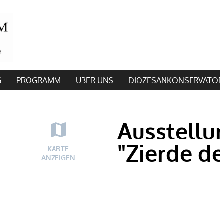
G
PROGRAMM
ÜBER UNS
DIÖZESANKONSERVATO
Ausstell
"Zierde d
KARTE
ANZEIGEN