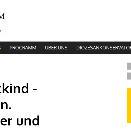
G
PROGRAMM
ÜBER UNS
DIÖZESANKONSERVATO
tkind -
n.
er und