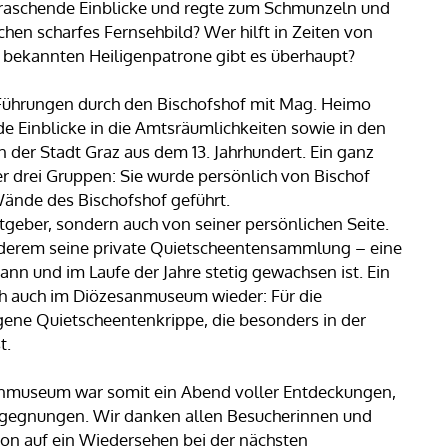
erraschende Einblicke und regte zum Schmunzeln und
hen scharfes Fernsehbild? Wer hilft in Zeiten von
 bekannten Heiligenpatrone gibt es überhaupt?
 Führungen durch den Bischofshof mit Mag. Heimo
de Einblicke in die Amtsräumlichkeiten sowie in den
der Stadt Graz aus dem 13. Jahrhundert. Ein ganz
er drei Gruppen: Sie wurde persönlich von Bischof
Wände des Bischofshof geführt.
stgeber, sondern auch von seiner persönlichen Seite.
 anderem seine private Quietscheentensammlung – eine
n und im Laufe der Jahre stetig gewachsen ist. Ein
ich auch im Diözesanmuseum wieder: Für die
gene Quietscheentenkrippe, die besonders in der
t.
nmuseum war somit ein Abend voller Entdeckungen,
egegnungen. Wir danken allen Besucherinnen und
on auf ein Wiedersehen bei der nächsten